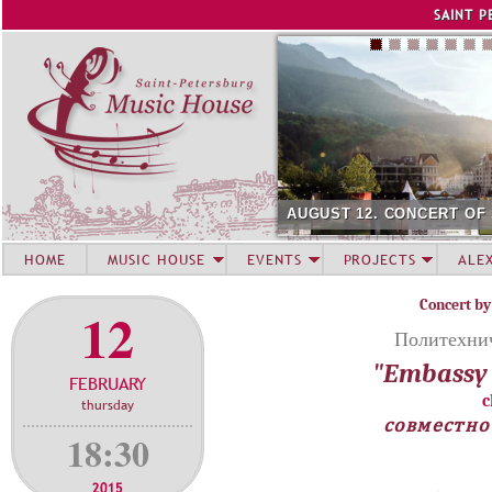
Jump to navigation
SAINT P
AUGUST 12. CONCERT OF
HOME
MUSIC HOUSE
EVENTS
PROJECTS
ALE
Concert by
12
Политехнич
"Embassy 
FEBRUARY
c
thursday
совместно
18:30
2015