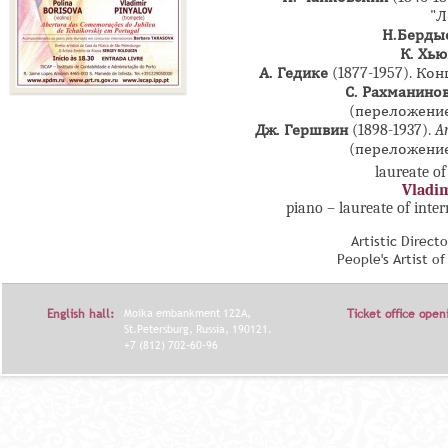
"Л
Н.Берды
К. Хью
А. Гедике
(1877-1957). К
С. Рахманино
(переложени
Дж. Гершвин
(1898-1937).
A
(переложени
laureate of
Vladim
piano – laureate of inte
Artistic Direct
People's Artist o
English hall:
Moika embankment 122A,
Ticket office open
St.Petersburg, Russia, 190121.
+7 (812) 702-60-96