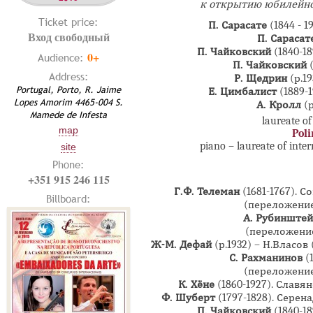
к открытию юбилейног
Ticket price:
П. Сарасате
(1844 - 
Вход свободный
П. Сарасат
П. Чайковский
(1840-1
0+
Audience:
П. Чайковский
Address:
Р. Щедрин
(р.1
Portugal, Porto, R. Jaime
Е. Цимбалист
(1889-
Lopes Amorim 4465-004 S.
А. Кролл
(
Mamede de Infesta
laureate of
map
Poli
piano – laureate of inte
site
Phone:
+351 915 246 115
Г.Ф. Телеман
(1681-1767). 
Billboard:
(переложени
А. Рубинште
(переложени
Ж-М. Дефай
(р.1932) – Н.Власов
С. Рахманинов
(
(переложени
К. Хёне
(1860-1927). Слав
Ф. Шуберт
(1797-1828). Сере
П. Чайковский
(1840-18